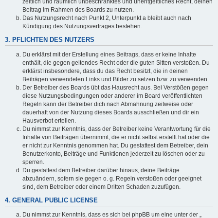
zeitlich und räumlich unbeschränktes und unentgeltliches Recht, deinen
Beitrag im Rahmen des Boards zu nutzen.
Das Nutzungsrecht nach Punkt 2, Unterpunkt a bleibt auch nach
Kündigung des Nutzungsvertrages bestehen.
3. PFLICHTEN DES NUTZERS
Du erklärst mit der Erstellung eines Beitrags, dass er keine Inhalte
enthält, die gegen geltendes Recht oder die guten Sitten verstoßen. Du
erklärst insbesondere, dass du das Recht besitzt, die in deinen
Beiträgen verwendeten Links und Bilder zu setzen bzw. zu verwenden.
Der Betreiber des Boards übt das Hausrecht aus. Bei Verstößen gegen
diese Nutzungsbedingungen oder anderer im Board veröffentlichten
Regeln kann der Betreiber dich nach Abmahnung zeitweise oder
dauerhaft von der Nutzung dieses Boards ausschließen und dir ein
Hausverbot erteilen.
Du nimmst zur Kenntnis, dass der Betreiber keine Verantwortung für die
Inhalte von Beiträgen übernimmt, die er nicht selbst erstellt hat oder die
er nicht zur Kenntnis genommen hat. Du gestattest dem Betreiber, dein
Benutzerkonto, Beiträge und Funktionen jederzeit zu löschen oder zu
sperren.
Du gestattest dem Betreiber darüber hinaus, deine Beiträge
abzuändern, sofern sie gegen o. g. Regeln verstoßen oder geeignet
sind, dem Betreiber oder einem Dritten Schaden zuzufügen.
4. GENERAL PUBLIC LICENSE
Du nimmst zur Kenntnis, dass es sich bei phpBB um eine unter der „