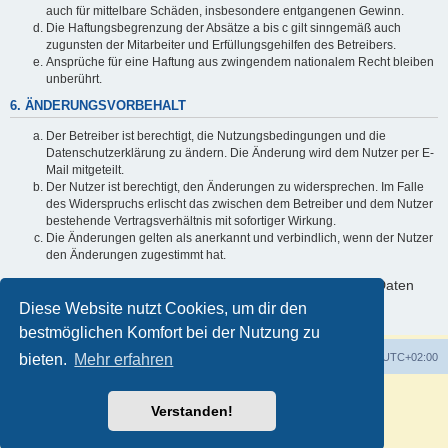
auch für mittelbare Schäden, insbesondere entgangenen Gewinn.
Die Haftungsbegrenzung der Absätze a bis c gilt sinngemäß auch
zugunsten der Mitarbeiter und Erfüllungsgehilfen des Betreibers.
Ansprüche für eine Haftung aus zwingendem nationalem Recht bleiben
unberührt.
6. ÄNDERUNGSVORBEHALT
Der Betreiber ist berechtigt, die Nutzungsbedingungen und die
Datenschutzerklärung zu ändern. Die Änderung wird dem Nutzer per E-
Mail mitgeteilt.
Der Nutzer ist berechtigt, den Änderungen zu widersprechen. Im Falle
des Widerspruchs erlischt das zwischen dem Betreiber und dem Nutzer
bestehende Vertragsverhältnis mit sofortiger Wirkung.
Die Änderungen gelten als anerkannt und verbindlich, wenn der Nutzer
den Änderungen zugestimmt hat.
Informationen über den Umgang mit deinen persönlichen Daten
sind in der Datenschutzerklärung enthalten.
Diese Website nutzt Cookies, um dir den
bestmöglichen Komfort bei der Nutzung zu
bieten.
Portal
Mehr erfahren
Foren-Übersicht
Alle Zeiten sind
UTC+02:00
Verstanden!
Impressum
|
Datenschutz
|
Nutzungsbedingungen