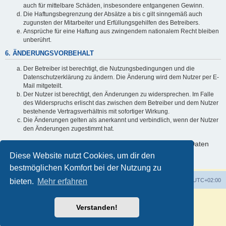
auch für mittelbare Schäden, insbesondere entgangenen Gewinn.
Die Haftungsbegrenzung der Absätze a bis c gilt sinngemäß auch
zugunsten der Mitarbeiter und Erfüllungsgehilfen des Betreibers.
Ansprüche für eine Haftung aus zwingendem nationalem Recht bleiben
unberührt.
6. ÄNDERUNGSVORBEHALT
Der Betreiber ist berechtigt, die Nutzungsbedingungen und die
Datenschutzerklärung zu ändern. Die Änderung wird dem Nutzer per E-
Mail mitgeteilt.
Der Nutzer ist berechtigt, den Änderungen zu widersprechen. Im Falle
des Widerspruchs erlischt das zwischen dem Betreiber und dem Nutzer
bestehende Vertragsverhältnis mit sofortiger Wirkung.
Die Änderungen gelten als anerkannt und verbindlich, wenn der Nutzer
den Änderungen zugestimmt hat.
Informationen über den Umgang mit deinen persönlichen Daten
sind in der Datenschutzerklärung enthalten.
Diese Website nutzt Cookies, um dir den
bestmöglichen Komfort bei der Nutzung zu
bieten.
Portal
Mehr erfahren
Foren-Übersicht
Alle Zeiten sind
UTC+02:00
Verstanden!
Impressum
|
Datenschutz
|
Nutzungsbedingungen