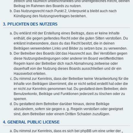
zeitlich und räumlich unbeschränktes und unentgeltliches Recht, deinen
Beitrag im Rahmen des Boards zu nutzen.
Das Nutzungsrecht nach Punkt 2, Unterpunkt a bleibt auch nach
Kündigung des Nutzungsvertrages bestehen.
3. PFLICHTEN DES NUTZERS
Du erklärst mit der Erstellung eines Beitrags, dass er keine Inhalte
enthält, die gegen geltendes Recht oder die guten Sitten verstoßen. Du
erklärst insbesondere, dass du das Recht besitzt, die in deinen
Beiträgen verwendeten Links und Bilder zu setzen bzw. zu verwenden.
Der Betreiber des Boards übt das Hausrecht aus. Bei Verstößen gegen
diese Nutzungsbedingungen oder anderer im Board veröffentlichten
Regeln kann der Betreiber dich nach Abmahnung zeitweise oder
dauerhaft von der Nutzung dieses Boards ausschließen und dir ein
Hausverbot erteilen.
Du nimmst zur Kenntnis, dass der Betreiber keine Verantwortung für die
Inhalte von Beiträgen übernimmt, die er nicht selbst erstellt hat oder die
er nicht zur Kenntnis genommen hat. Du gestattest dem Betreiber, dein
Benutzerkonto, Beiträge und Funktionen jederzeit zu löschen oder zu
sperren.
Du gestattest dem Betreiber darüber hinaus, deine Beiträge
abzuändern, sofern sie gegen o. g. Regeln verstoßen oder geeignet
sind, dem Betreiber oder einem Dritten Schaden zuzufügen.
4. GENERAL PUBLIC LICENSE
Du nimmst zur Kenntnis, dass es sich bei phpBB um eine unter der „