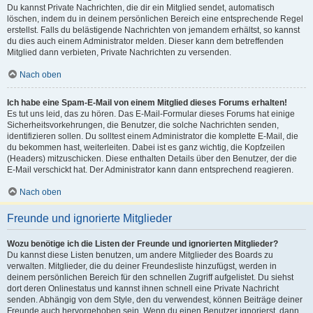
Du kannst Private Nachrichten, die dir ein Mitglied sendet, automatisch
löschen, indem du in deinem persönlichen Bereich eine entsprechende Regel
erstellst. Falls du belästigende Nachrichten von jemandem erhältst, so kannst
du dies auch einem Administrator melden. Dieser kann dem betreffenden
Mitglied dann verbieten, Private Nachrichten zu versenden.
Nach oben
Ich habe eine Spam-E-Mail von einem Mitglied dieses Forums erhalten!
Es tut uns leid, das zu hören. Das E-Mail-Formular dieses Forums hat einige
Sicherheitsvorkehrungen, die Benutzer, die solche Nachrichten senden,
identifizieren sollen. Du solltest einem Administrator die komplette E-Mail, die
du bekommen hast, weiterleiten. Dabei ist es ganz wichtig, die Kopfzeilen
(Headers) mitzuschicken. Diese enthalten Details über den Benutzer, der die
E-Mail verschickt hat. Der Administrator kann dann entsprechend reagieren.
Nach oben
Freunde und ignorierte Mitglieder
Wozu benötige ich die Listen der Freunde und ignorierten Mitglieder?
Du kannst diese Listen benutzen, um andere Mitglieder des Boards zu
verwalten. Mitglieder, die du deiner Freundesliste hinzufügst, werden in
deinem persönlichen Bereich für den schnellen Zugriff aufgelistet. Du siehst
dort deren Onlinestatus und kannst ihnen schnell eine Private Nachricht
senden. Abhängig von dem Style, den du verwendest, können Beiträge deiner
Freunde auch hervorgehoben sein. Wenn du einen Benutzer ignorierst, dann