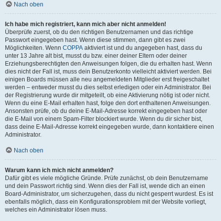
Nach oben
Ich habe mich registriert, kann mich aber nicht anmelden!
Überprüfe zuerst, ob du den richtigen Benutzernamen und das richtige
Passwort eingegeben hast. Wenn diese stimmen, dann gibt es zwei
Möglichkeiten. Wenn
COPPA
aktiviert ist und du angegeben hast, dass du
unter 13 Jahre alt bist, musst du bzw. einer deiner Eltern oder deiner
Erziehungsberechtigten den Anweisungen folgen, die du erhalten hast. Wenn
dies nicht der Fall ist, muss dein Benutzerkonto vielleicht aktiviert werden. Bei
einigen Boards müssen alle neu angemeldeten Mitglieder erst freigeschaltet
werden – entweder musst du dies selbst erledigen oder ein Administrator. Bei
der Registrierung wurde dir mitgeteilt, ob eine Aktivierung nötig ist oder nicht.
Wenn du eine E-Mail erhalten hast, folge den dort enthaltenen Anweisungen.
Ansonsten prüfe, ob du deine E-Mail-Adresse korrekt eingegeben hast oder
die E-Mail von einem Spam-Filter blockiert wurde. Wenn du dir sicher bist,
dass deine E-Mail-Adresse korrekt eingegeben wurde, dann kontaktiere einen
Administrator.
Nach oben
Warum kann ich mich nicht anmelden?
Dafür gibt es viele mögliche Gründe. Prüfe zunächst, ob dein Benutzername
und dein Passwort richtig sind. Wenn dies der Fall ist, wende dich an einen
Board-Administrator, um sicherzugehen, dass du nicht gesperrt wurdest. Es ist
ebenfalls möglich, dass ein Konfigurationsproblem mit der Website vorliegt,
welches ein Administrator lösen muss.