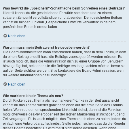
Was bewirkt die „Speichern“-Schaltfläche beim Schreiben eines Beitrags?
Hiermit kannst du die geschriebene Entwürfe speichern und zu einem
späteren Zeitpunkt vervollständigen und absenden. Den gesicherten Beitrag
kannst du mit der Funktion „Gespeicherte Entwürfe verwalten“ in deinem
persönlichen Bereich erneut laden.
Nach oben
Warum muss mein Beitrag erst freigegeben werden?
Die Board-Administration kann entschieden haben, dass in dem Forum, in dem
du einen Beitrag erstellt hast, die Beiträge zuerst geprüft werden müssen. Es
ist auch möglich, dass die Administration dich zu einer Gruppe von Benutzern
hinzugefügt hat, bei denen sie die Beiträge erst begutachten möchte, bevor sie
auf der Seite sichtbar werden. Bitte kontaktiere die Board-Administration, wenn
du weitere Informationen dazu benötigst.
Nach oben
Wie markiere ich ein Thema als neu?
Durch Klicken des „Thema als neu markieren“-Links in der Beitragsansicht
kannst du das Thema wieder ganz nach oben auf die erste Seite des Forums
holen. Wenn du den entsprechenden Link nicht siehst, dann ist die Funktion
möglicherweise deaktiviert oder seit der letzten Markierung ist nicht genügend
Zeit vergangen. Es ist auch möglich, das Thema nach oben zu holen, indem du
einfach eine Antwort darauf schreibst. Stelle jedoch sicher, dass du die Regeln
dieses Boards beachtest! Es wird meist nicht gerne gesehen, wenn ohne