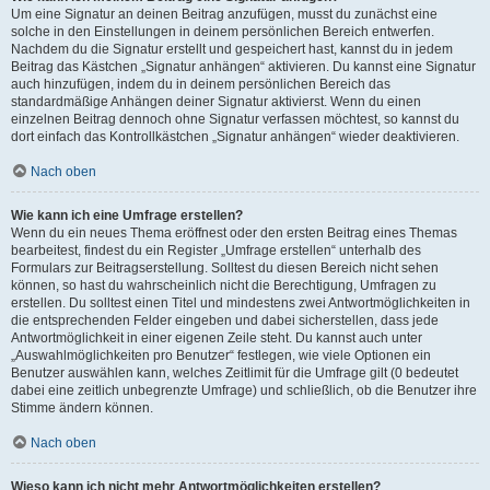
Um eine Signatur an deinen Beitrag anzufügen, musst du zunächst eine
solche in den Einstellungen in deinem persönlichen Bereich entwerfen.
Nachdem du die Signatur erstellt und gespeichert hast, kannst du in jedem
Beitrag das Kästchen „Signatur anhängen“ aktivieren. Du kannst eine Signatur
auch hinzufügen, indem du in deinem persönlichen Bereich das
standardmäßige Anhängen deiner Signatur aktivierst. Wenn du einen
einzelnen Beitrag dennoch ohne Signatur verfassen möchtest, so kannst du
dort einfach das Kontrollkästchen „Signatur anhängen“ wieder deaktivieren.
Nach oben
Wie kann ich eine Umfrage erstellen?
Wenn du ein neues Thema eröffnest oder den ersten Beitrag eines Themas
bearbeitest, findest du ein Register „Umfrage erstellen“ unterhalb des
Formulars zur Beitragserstellung. Solltest du diesen Bereich nicht sehen
können, so hast du wahrscheinlich nicht die Berechtigung, Umfragen zu
erstellen. Du solltest einen Titel und mindestens zwei Antwortmöglichkeiten in
die entsprechenden Felder eingeben und dabei sicherstellen, dass jede
Antwortmöglichkeit in einer eigenen Zeile steht. Du kannst auch unter
„Auswahlmöglichkeiten pro Benutzer“ festlegen, wie viele Optionen ein
Benutzer auswählen kann, welches Zeitlimit für die Umfrage gilt (0 bedeutet
dabei eine zeitlich unbegrenzte Umfrage) und schließlich, ob die Benutzer ihre
Stimme ändern können.
Nach oben
Wieso kann ich nicht mehr Antwortmöglichkeiten erstellen?