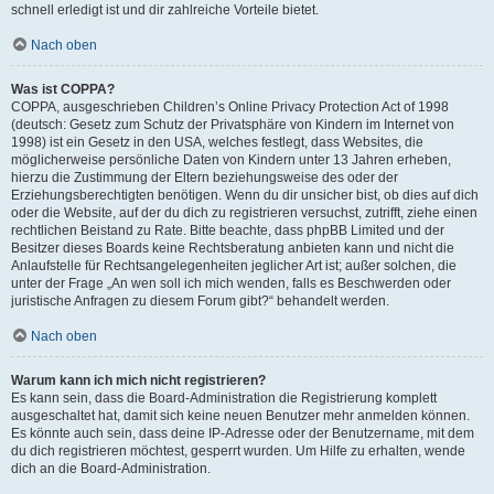
schnell erledigt ist und dir zahlreiche Vorteile bietet.
Nach oben
Was ist COPPA?
COPPA, ausgeschrieben Children’s Online Privacy Protection Act of 1998
(deutsch: Gesetz zum Schutz der Privatsphäre von Kindern im Internet von
1998) ist ein Gesetz in den USA, welches festlegt, dass Websites, die
möglicherweise persönliche Daten von Kindern unter 13 Jahren erheben,
hierzu die Zustimmung der Eltern beziehungsweise des oder der
Erziehungsberechtigten benötigen. Wenn du dir unsicher bist, ob dies auf dich
oder die Website, auf der du dich zu registrieren versuchst, zutrifft, ziehe einen
rechtlichen Beistand zu Rate. Bitte beachte, dass phpBB Limited und der
Besitzer dieses Boards keine Rechtsberatung anbieten kann und nicht die
Anlaufstelle für Rechtsangelegenheiten jeglicher Art ist; außer solchen, die
unter der Frage „An wen soll ich mich wenden, falls es Beschwerden oder
juristische Anfragen zu diesem Forum gibt?“ behandelt werden.
Nach oben
Warum kann ich mich nicht registrieren?
Es kann sein, dass die Board-Administration die Registrierung komplett
ausgeschaltet hat, damit sich keine neuen Benutzer mehr anmelden können.
Es könnte auch sein, dass deine IP-Adresse oder der Benutzername, mit dem
du dich registrieren möchtest, gesperrt wurden. Um Hilfe zu erhalten, wende
dich an die Board-Administration.