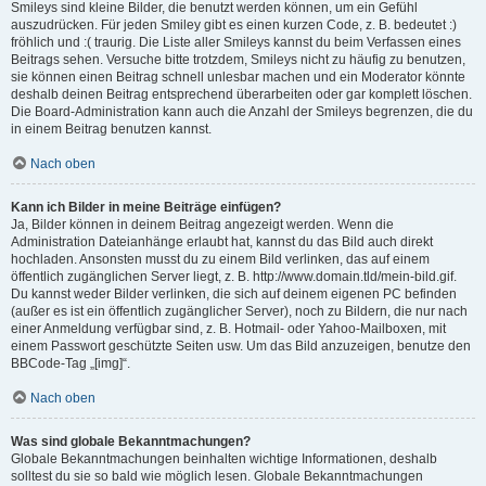
Smileys sind kleine Bilder, die benutzt werden können, um ein Gefühl
auszudrücken. Für jeden Smiley gibt es einen kurzen Code, z. B. bedeutet :)
fröhlich und :( traurig. Die Liste aller Smileys kannst du beim Verfassen eines
Beitrags sehen. Versuche bitte trotzdem, Smileys nicht zu häufig zu benutzen,
sie können einen Beitrag schnell unlesbar machen und ein Moderator könnte
deshalb deinen Beitrag entsprechend überarbeiten oder gar komplett löschen.
Die Board-Administration kann auch die Anzahl der Smileys begrenzen, die du
in einem Beitrag benutzen kannst.
Nach oben
Kann ich Bilder in meine Beiträge einfügen?
Ja, Bilder können in deinem Beitrag angezeigt werden. Wenn die
Administration Dateianhänge erlaubt hat, kannst du das Bild auch direkt
hochladen. Ansonsten musst du zu einem Bild verlinken, das auf einem
öffentlich zugänglichen Server liegt, z. B. http://www.domain.tld/mein-bild.gif.
Du kannst weder Bilder verlinken, die sich auf deinem eigenen PC befinden
(außer es ist ein öffentlich zugänglicher Server), noch zu Bildern, die nur nach
einer Anmeldung verfügbar sind, z. B. Hotmail- oder Yahoo-Mailboxen, mit
einem Passwort geschützte Seiten usw. Um das Bild anzuzeigen, benutze den
BBCode-Tag „[img]“.
Nach oben
Was sind globale Bekanntmachungen?
Globale Bekanntmachungen beinhalten wichtige Informationen, deshalb
solltest du sie so bald wie möglich lesen. Globale Bekanntmachungen