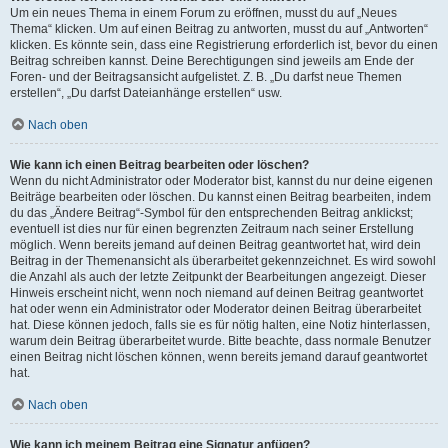
Um ein neues Thema in einem Forum zu eröffnen, musst du auf „Neues
Thema“ klicken. Um auf einen Beitrag zu antworten, musst du auf „Antworten“
klicken. Es könnte sein, dass eine Registrierung erforderlich ist, bevor du einen
Beitrag schreiben kannst. Deine Berechtigungen sind jeweils am Ende der
Foren- und der Beitragsansicht aufgelistet. Z. B. „Du darfst neue Themen
erstellen“, „Du darfst Dateianhänge erstellen“ usw.
Nach oben
Wie kann ich einen Beitrag bearbeiten oder löschen?
Wenn du nicht Administrator oder Moderator bist, kannst du nur deine eigenen
Beiträge bearbeiten oder löschen. Du kannst einen Beitrag bearbeiten, indem
du das „Ändere Beitrag“-Symbol für den entsprechenden Beitrag anklickst;
eventuell ist dies nur für einen begrenzten Zeitraum nach seiner Erstellung
möglich. Wenn bereits jemand auf deinen Beitrag geantwortet hat, wird dein
Beitrag in der Themenansicht als überarbeitet gekennzeichnet. Es wird sowohl
die Anzahl als auch der letzte Zeitpunkt der Bearbeitungen angezeigt. Dieser
Hinweis erscheint nicht, wenn noch niemand auf deinen Beitrag geantwortet
hat oder wenn ein Administrator oder Moderator deinen Beitrag überarbeitet
hat. Diese können jedoch, falls sie es für nötig halten, eine Notiz hinterlassen,
warum dein Beitrag überarbeitet wurde. Bitte beachte, dass normale Benutzer
einen Beitrag nicht löschen können, wenn bereits jemand darauf geantwortet
hat.
Nach oben
Wie kann ich meinem Beitrag eine Signatur anfügen?