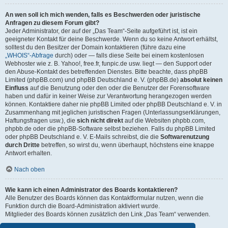
An wen soll ich mich wenden, falls es Beschwerden oder juristische
Anfragen zu diesem Forum gibt?
Jeder Administrator, der auf der „Das Team“-Seite aufgeführt ist, ist ein
geeigneter Kontakt für deine Beschwerde. Wenn du so keine Antwort erhältst,
solltest du den Besitzer der Domain kontaktieren (führe dazu eine
„WHOIS“-Abfrage
durch) oder — falls diese Seite bei einem kostenlosen
Webhoster wie z. B. Yahoo!, free.fr, funpic.de usw. liegt — den Support oder
den Abuse-Kontakt des betreffenden Dienstes. Bitte beachte, dass phpBB
Limited (phpBB.com) und phpBB Deutschland e. V. (phpBB.de)
absolut keinen
Einfluss
auf die Benutzung oder den oder die Benutzer der Forensoftware
haben und dafür in keiner Weise zur Verantwortung herangezogen werden
können. Kontaktiere daher nie phpBB Limited oder phpBB Deutschland e. V. in
Zusammenhang mit jeglichen juristischen Fragen (Unterlassungserklärungen,
Haftungsfragen usw.), die
sich nicht direkt
auf die Websiten phpbb.com,
phpbb.de oder die phpBB-Software selbst beziehen. Falls du phpBB Limited
oder phpBB Deutschland e. V. E-Mails schreibst, die die
Softwarenutzung
durch Dritte
betreffen, so wirst du, wenn überhaupt, höchstens eine knappe
Antwort erhalten.
Nach oben
Wie kann ich einen Administrator des Boards kontaktieren?
Alle Benutzer des Boards können das Kontaktformular nutzen, wenn die
Funktion durch die Board-Administration aktiviert wurde.
Mitglieder des Boards können zusätzlich den Link „Das Team“ verwenden.